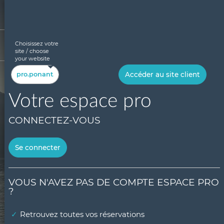
Allez
au
contenu
Choisissez votre
site / choose
your website
Accéder au site client
Votre espace pro
CONNECTEZ-VOUS
Bonjour
Se connecter
VOUS N'AVEZ PAS DE COMPTE ESPACE PRO
?
Retrouvez toutes vos réservations